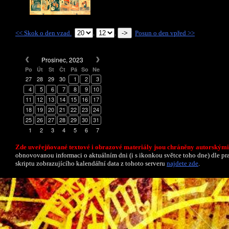
<< Skok o den vzad.
.
.
Posun o den vpřed >>
Prosinec, 2023
Po
Út
St
Čt
Pá
So
Ne
27
28
29
30
1
2
3
4
5
6
7
8
9
10
11
12
13
14
15
16
17
18
19
20
21
22
23
24
25
26
27
28
29
30
31
1
2
3
4
5
6
7
Zde uveřejňované textové i obrazové materiály jsou chráněny autorskými
obnovovanou informaci o aktuálním dni (i s ikonkou světce toho dne) dle p
skriptu zobrazujícího kalendářní data z tohoto serveru
najdete zde
.