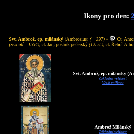
Ikony pro den:
2
Svt. Ambrož, ep. milánský
(Ambrosius)
(+ 397)
•
Ct. Anto
(zesnutí – 1554)
; ct. Jan, postník pečerský
(12. st.)
; ct. Řehoř Ath
Svt. Ambrož, ep. milánský (A
Základní velikost
Větší velikost
Ambrož Milánský
Základní velikost