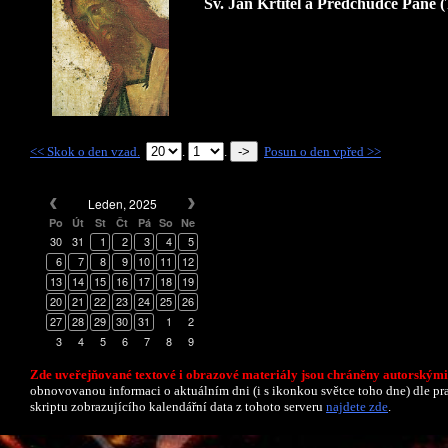
Sv. Jan Křtitel a Předchůdce Páně (
<< Skok o den vzad.
.
.
Posun o den vpřed >>
Leden, 2025
Po
Út
St
Čt
Pá
So
Ne
30
31
1
2
3
4
5
6
7
8
9
10
11
12
13
14
15
16
17
18
19
20
21
22
23
24
25
26
27
28
29
30
31
1
2
3
4
5
6
7
8
9
Zde uveřejňované textové i obrazové materiály jsou chráněny autorskými
obnovovanou informaci o aktuálním dni (i s ikonkou světce toho dne) dle p
skriptu zobrazujícího kalendářní data z tohoto serveru
najdete zde
.