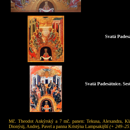
Svatá Padesá
Svatá Padesátnice. Se
Mč. Theodot Ankýrský a 7 mč. panen: Tekusa, Alexandra, Klau
Dionýsij, Andrej, Pavel a panna Kristýna Lampsakijští
(+ 249–25