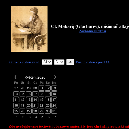
Ct. Makárij (Glucharev), misionář altaj
Základní velikost
<< Skok o den vzad.
.
.
Posun o den vpřed >>
Květen, 2026
Po
Út
St
Čt
Pá
So
Ne
27
28
29
30
1
2
3
4
5
6
7
8
9
10
11
12
13
14
15
16
17
18
19
20
21
22
23
24
25
26
27
28
29
30
31
1
2
3
4
5
6
7
Zde uveřejňované textové i obrazové materiály jsou chráněny autorskými