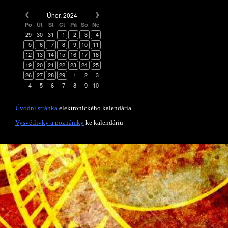
Únor, 2024
Po
Út
St
Čt
Pá
So
Ne
29
30
31
1
2
3
4
5
6
7
8
9
10
11
12
13
14
15
16
17
18
19
20
21
22
23
24
25
26
27
28
29
1
2
3
4
5
6
7
8
9
10
Úvodní stránka
elektronického kalendária
Vysvětlivky a poznámky
ke kalendáriu