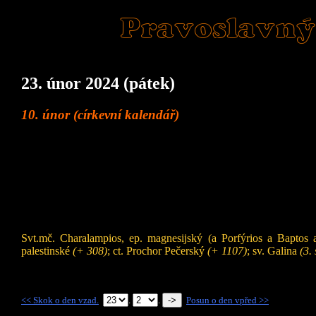
Pravoslavný
23. únor 2024 (pátek)
10. únor (církevní kalendář)
Svt.mč. Charalampios, ep. magnesijský (a Porfýrios a Baptos 
palestinské
(+ 308)
; ct. Prochor Pečerský
(+ 1107)
; sv. Galina
(3. 
<< Skok o den vzad.
.
.
Posun o den vpřed >>