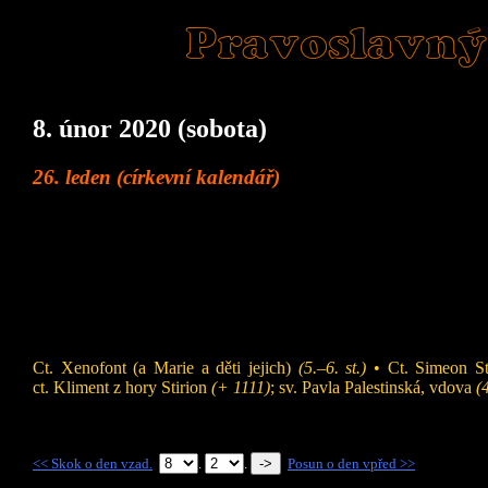
Pravoslavný
8. únor 2020 (sobota)
26. leden (církevní kalendář)
Ct. Xenofont (a Marie a děti jejich)
(5.–6. st.)
• Ct. Simeon St
ct. Kliment z hory Stirion
(+ 1111)
; sv. Pavla Palestinská, vdova
(
<< Skok o den vzad.
.
.
Posun o den vpřed >>