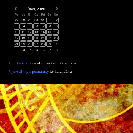
Únor, 2020
Po
Út
St
Čt
Pá
So
Ne
27
28
29
30
31
1
2
3
4
5
6
7
8
9
10
11
12
13
14
15
16
17
18
19
20
21
22
23
24
25
26
27
28
29
1
2
3
4
5
6
7
8
Úvodní stránka
elektronického kalendária
Vysvětlivky a poznámky
ke kalendáriu