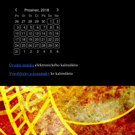
Prosinec, 2018
Po
Út
St
Čt
Pá
So
Ne
26
27
28
29
30
1
2
3
4
5
6
7
8
9
10
11
12
13
14
15
16
17
18
19
20
21
22
23
24
25
26
27
28
29
30
31
1
2
3
4
5
6
Úvodní stránka
elektronického kalendária
Vysvětlivky a poznámky
ke kalendáriu