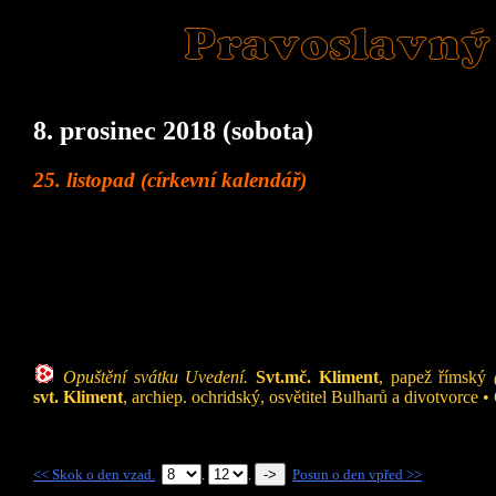
Pravoslavný
8. prosinec 2018 (sobota)
25. listopad (církevní kalendář)
Opuštění svátku Uvedení.
Svt.mč. Kliment
, papež římský
svt. Kliment
, archiep. ochridský, osvětitel Bulharů a divotvorce 
<< Skok o den vzad.
.
.
Posun o den vpřed >>