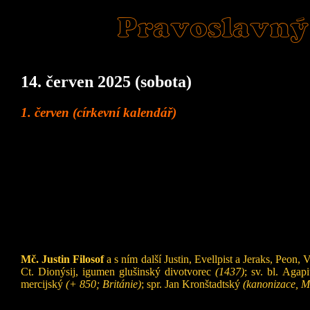
Pravoslavný
14. červen 2025 (sobota)
1. červen (církevní kalendář)
Mč. Justin Filosof
a s ním další Justin, Evellpist a Jeraks, Peon, 
Ct. Dionýsij, igumen glušinský divotvorec
(1437)
; sv. bl. Agap
mercijský
(+ 850; Británie)
; spr. Jan Kronštadtský
(kanonizace, 