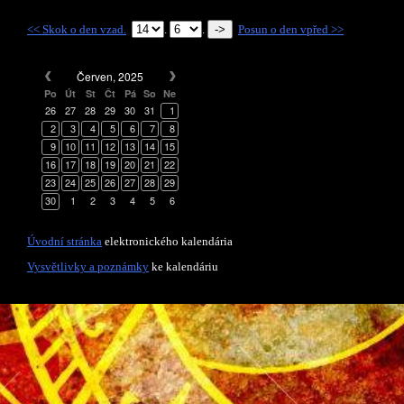
<< Skok o den vzad.
.
.
Posun o den vpřed >>
Červen, 2025
Po
Út
St
Čt
Pá
So
Ne
26
27
28
29
30
31
1
2
3
4
5
6
7
8
9
10
11
12
13
14
15
16
17
18
19
20
21
22
23
24
25
26
27
28
29
30
1
2
3
4
5
6
Úvodní stránka
elektronického kalendária
Vysvětlivky a poznámky
ke kalendáriu