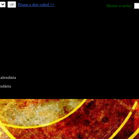
.
Posun o den vpřed >>
Hledat svatého:
alendária
endáriu