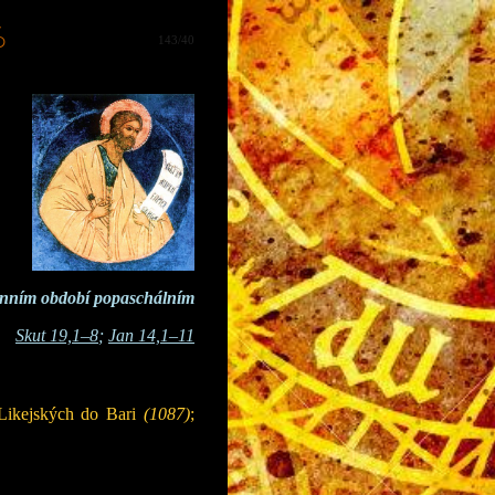
ř
143/40
denním období popaschálním
Skut 19,1–8
;
Jan 14,1–11
ikejských do Bari
(1087)
;