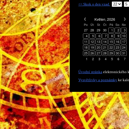
<< Skok o den vzad.
.
Květen, 2026
Po
Út
St
Čt
Pá
So
Ne
27
28
29
30
1
2
3
4
5
6
7
8
9
10
11
12
13
14
15
16
17
18
19
20
21
22
23
24
25
26
27
28
29
30
31
1
2
3
4
5
6
7
Úvodní stránka
elektronického k
Vysvětlivky a poznámky
ke kal