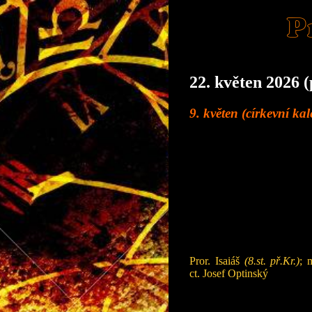
P
22. květen 2026 (
9. květen (církevní ka
Pror. Isaiáš
(8.st. př.Kr.)
; 
ct. Josef Optinský