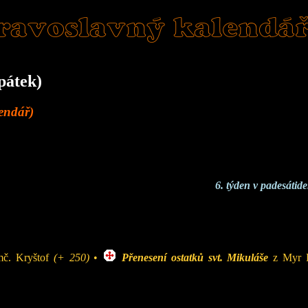
ravoslavný kalendá
pátek)
lendář)
6. týden v padesáti
mč. Kryštof
(+ 250)
•
Přenesení ostatků svt. Mikuláše
z Myr L