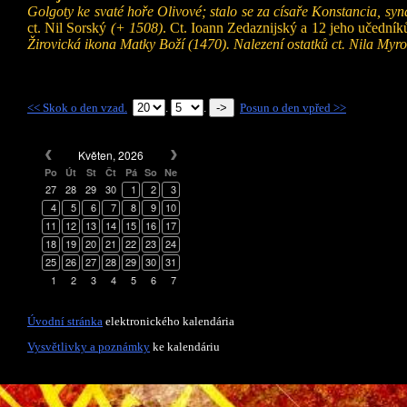
Golgoty ke svaté hoře Olivové; stalo se za císaře Konstancia, syn
ct. Nil Sorský
(+ 1508)
. Ct. Ioann Zedaznijský a 12 jeho učedníků
Žirovická ikona Matky Boží (1470). Nalezení ostatků ct. Nila Myr
<< Skok o den vzad.
.
.
Posun o den vpřed >>
Květen, 2026
Po
Út
St
Čt
Pá
So
Ne
27
28
29
30
1
2
3
4
5
6
7
8
9
10
11
12
13
14
15
16
17
18
19
20
21
22
23
24
25
26
27
28
29
30
31
1
2
3
4
5
6
7
Úvodní stránka
elektronického kalendária
Vysvětlivky a poznámky
ke kalendáriu