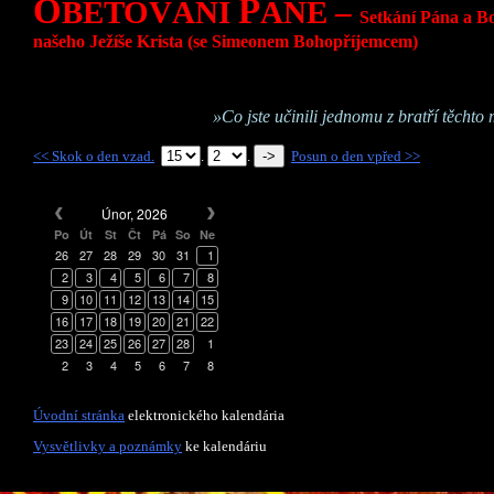
O
P
BĚTOVÁNÍ
ÁNĚ –
Setkání Pána a Bo
našeho Ježíše Krista (se Simeonem Bohopříjemcem)
»Co jste učinili jednomu z bratří těchto
<< Skok o den vzad.
.
.
Posun o den vpřed >>
Únor, 2026
Po
Út
St
Čt
Pá
So
Ne
26
27
28
29
30
31
1
2
3
4
5
6
7
8
9
10
11
12
13
14
15
16
17
18
19
20
21
22
23
24
25
26
27
28
1
2
3
4
5
6
7
8
Úvodní stránka
elektronického kalendária
Vysvětlivky a poznámky
ke kalendáriu