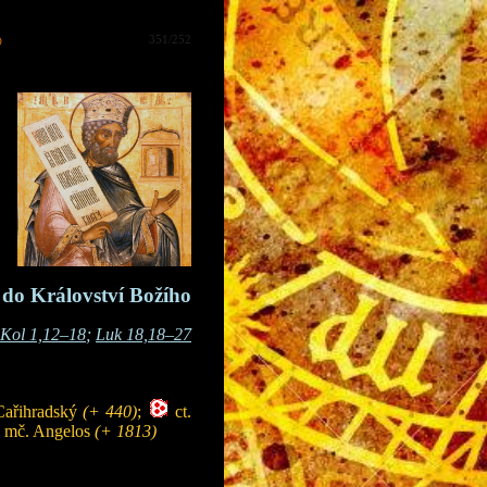
ř
351/252
 do Království Božího
Kol 1,12–18
;
Luk 18,18–27
 Cařihradský
(+ 440)
;
ct.
; mč. Angelos
(+ 1813)