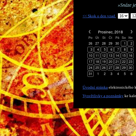
»Snáze je
<< Skok o den vzad.
.
Prosinec, 2018
Po
Út
St
Čt
Pá
So
Ne
26
27
28
29
30
1
2
3
4
5
6
7
8
9
10
11
12
13
14
15
16
17
18
19
20
21
22
23
24
25
26
27
28
29
30
31
1
2
3
4
5
6
Úvodní stránka
elektronického k
Vysvětlivky a poznámky
ke kal