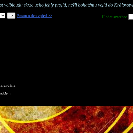
st velbloudu skrze ucho jehly projíti, nežli bohatému vejíti do Královstv
.
Posun o den vpřed >>
Hledat svatého:
alendária
endáriu