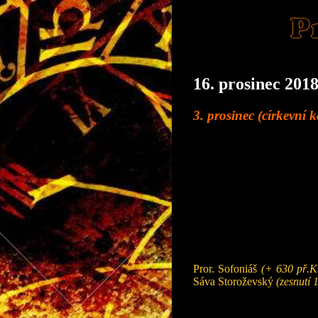
P
16. prosinec 2018
3. prosinec (církevní 
Pror. Sofoniáš
(+ 630 př.Kr
Sáva Storoževský
(zesnutí 