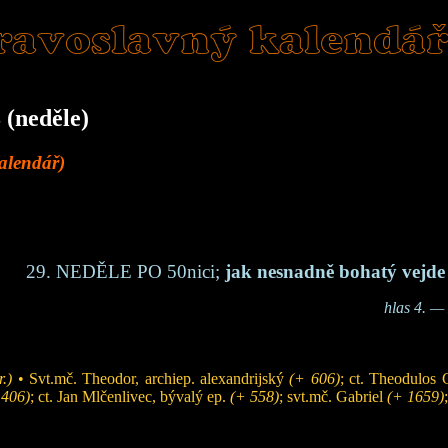
ravoslavný kalendá
 (neděle)
kalendář)
29. NEDĚLE PO 50nici;
jak nesnadně bohatý vejde
hlas 4. —
.)
• Svt.mč. Theodor, archiep. alexandrijský
(+ 606)
; ct. Theodulos
1406)
; ct. Jan Mlčenlivec, bývalý ep.
(+ 558)
; svt.mč. Gabriel
(+ 1659)